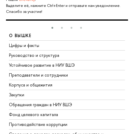
Выделите её, нажмите Ctrl+Enter и отправьте нам уведомление.
Спасибо за участие!
О ВЫШКЕ
Цифры и факты
Л
Руководство и структура
Д
Устойчивое развитие в НИУ ВШЭ
О
Преподаватели и сотрудники
П
Корпуса и общежития
В
Закупки
П
Обращения граждан в НИУ ВШЭ
А
Фонд целевого капитала
Д
Противодействие коррупции
Ц