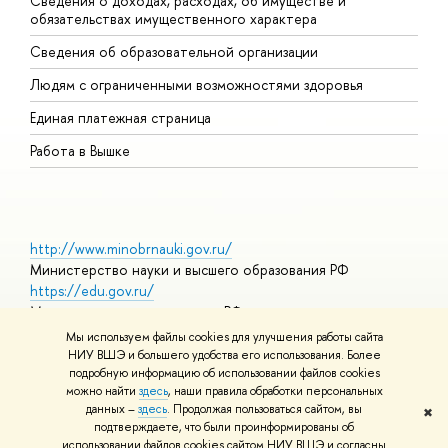
Сведения о доходах, расходах, об имуществе и
Б
обязательствах имущественного характера
О
Сведения об образовательной организации
О
Людям с ограниченными возможностями здоровья
Единая платежная страница
Работа в Вышке
http://www.minobrnauki.gov.ru/
Министерство науки и высшего образования РФ
https://edu.gov.ru/
Министерство просвещения РФ
https://elearning.hse.ru/mooc
Мы используем файлы cookies для улучшения работы сайта
Массовые открытые онлайн-курсы
НИУ ВШЭ и большего удобства его использования. Более
подробную информацию об использовании файлов cookies
можно найти
здесь
, наши правила обработки персональных
данных –
здесь
. Продолжая пользоваться сайтом, вы
✖
© НИУ ВШЭ 1993–2026
Адреса и контакты
Условия
подтверждаете, что были проинформированы об
использования материалов
Политика конфиденциальности
Карта
использовании файлов cookies сайтом НИУ ВШЭ и согласны