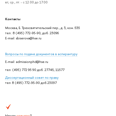
вт, ср., пт. - с 12.00 до 17.00
Контакты
Москва, Б. Трехсвятительский пер., д. 3, ком. 535
тел.: 8 (495) 772-95-90, доб. 23096
Е-mail: sbiserova@hse.ru
Вопросы по подаче документов в аспирантуру
E-mail: admissionphd@hse.ru
тел. (495) 772 95 90 доб. 27745, 11577
Дисcертационный совет по праву
тел. 8 (495) 772-95-90 доб.23097
Нашли
опечатку
?