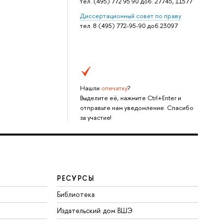
тел. (495) 772 95 90 доб. 27745, 11577
Дисcертационный совет по праву
тел. 8 (495) 772-95-90 доб.23097
Нашли
опечатку
?
Выделите её, нажмите Ctrl+Enter и
отправьте нам уведомление. Спасибо
за участие!
РЕСУРСЫ
Библиотека
Издательский дом ВШЭ