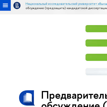
Национальный исследовательский университет «Высш
обсуждение (предзащита) кандидатской диссертаци
Предварител
обсуждение 