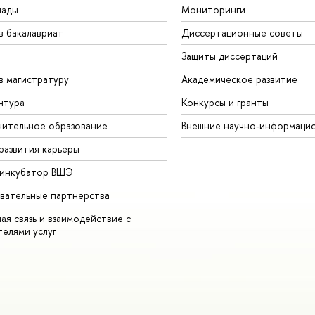
иады
Мониторинги
в бакалавриат
Диссертационные советы
Защиты диссертаций
в магистратуру
Академическое развитие
нтура
Конкурсы и гранты
ительное образование
Внешние научно-информаци
развития карьеры
-инкубатор ВШЭ
вательные партнерства
ая связь и взаимодействие с
телями услуг