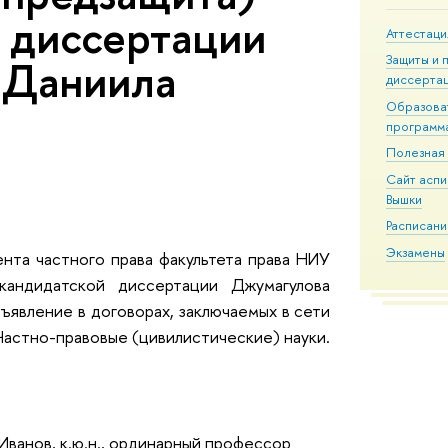
 диссертации
Аттестаци
Защиты и 
 Даниила
диссерта
Образова
программ
Полезная
Сайт асп
Вышки
Расписани
Экзамены
нта частного права факультета права НИУ
кандидатской диссертации Джумагулова
ъявление в договорах, заключаемых в сети
Частно-правовые (цивилистические) науки.
Иванов, к.ю.н., ординарный профессор