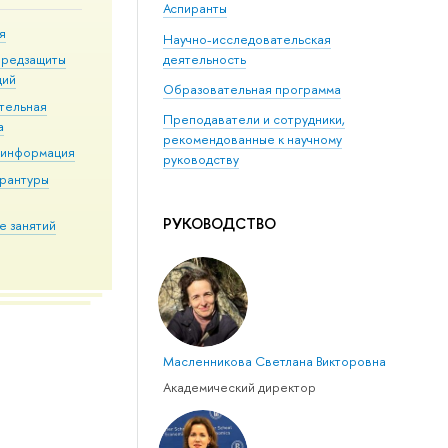
Аспиранты
я
Научно-исследовательская
деятельность
предзащиты
ций
Образовательная программа
тельная
Преподаватели и сотрудники,
а
рекомендованные к научному
 информация
руководству
ирантуры
РУКОВОДСТВО
е занятий
Масленникова Светлана Викторовна
Академический директор