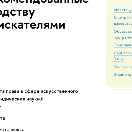
одству
Аттестаци
Защиты и 
искателями
диссерта
Образова
программ
Полезная
Сайт асп
Вышки
Расписани
Экзамены
а права в сфере искусственного
идические науки):
и
та
интеллекта