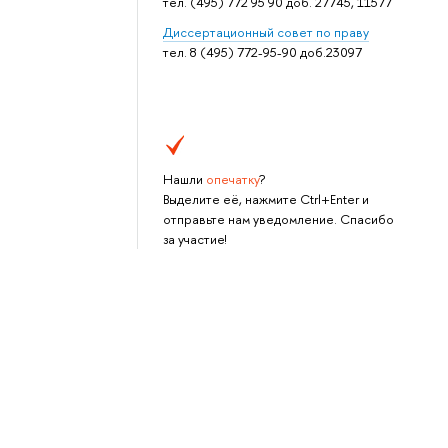
тел. (495) 772 95 90 доб. 27745, 11577
Дисcертационный совет по праву
тел. 8 (495) 772-95-90 доб.23097
Нашли
опечатку
?
Выделите её, нажмите Ctrl+Enter и
отправьте нам уведомление. Спасибо
за участие!