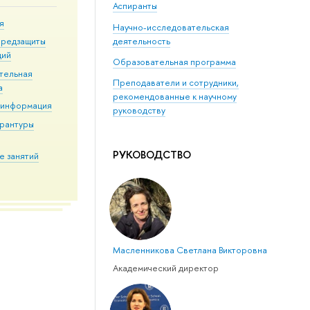
Аспиранты
я
Научно-исследовательская
деятельность
предзащиты
ций
Образовательная программа
тельная
Преподаватели и сотрудники,
а
рекомендованные к научному
 информация
руководству
ирантуры
РУКОВОДСТВО
е занятий
Масленникова Светлана Викторовна
Академический директор