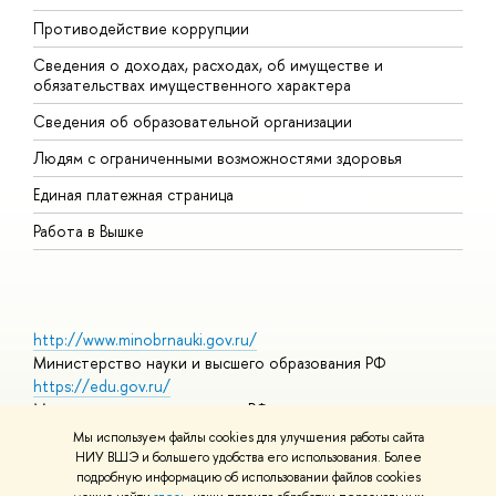
Противодействие коррупции
Ц
Сведения о доходах, расходах, об имуществе и
Б
обязательствах имущественного характера
О
Сведения об образовательной организации
О
Людям с ограниченными возможностями здоровья
Единая платежная страница
Работа в Вышке
http://www.minobrnauki.gov.ru/
Министерство науки и высшего образования РФ
https://edu.gov.ru/
Министерство просвещения РФ
https://elearning.hse.ru/mooc
Мы используем файлы cookies для улучшения работы сайта
Массовые открытые онлайн-курсы
НИУ ВШЭ и большего удобства его использования. Более
подробную информацию об использовании файлов cookies