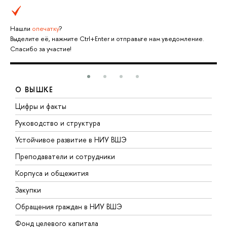
Нашли
опечатку
?
Выделите её, нажмите Ctrl+Enter и отправьте нам уведомление.
Спасибо за участие!
О ВЫШКЕ
Цифры и факты
Л
Руководство и структура
Д
Устойчивое развитие в НИУ ВШЭ
О
Преподаватели и сотрудники
П
Корпуса и общежития
В
Закупки
П
Обращения граждан в НИУ ВШЭ
А
Фонд целевого капитала
Д