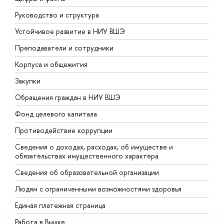
Руководство и структура
Д
Устойчивое развитие в НИУ ВШЭ
О
Преподаватели и сотрудники
П
Корпуса и общежития
В
Закупки
П
Обращения граждан в НИУ ВШЭ
А
Фонд целевого капитала
Д
Противодействие коррупции
Ц
Сведения о доходах, расходах, об имуществе и
Б
обязательствах имущественного характера
О
Сведения об образовательной организации
О
Людям с ограниченными возможностями здоровья
Единая платежная страница
Работа в Вышке