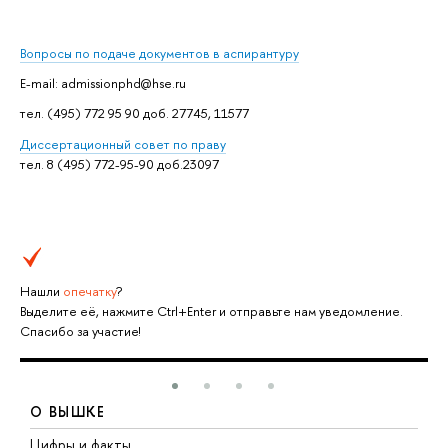
Вопросы по подаче документов в аспирантуру
E-mail: admissionphd@hse.ru
тел. (495) 772 95 90 доб. 27745, 11577
Дисcертационный совет по праву
тел. 8 (495) 772-95-90 доб.23097
Нашли
опечатку
?
Выделите её, нажмите Ctrl+Enter и отправьте нам уведомление.
Спасибо за участие!
О ВЫШКЕ
Цифры и факты
Л