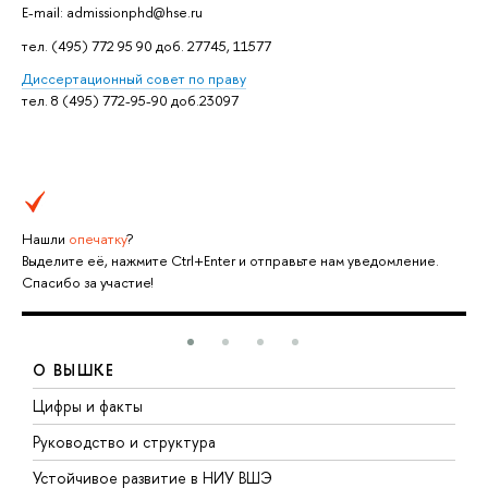
E-mail: admissionphd@hse.ru
тел. (495) 772 95 90 доб. 27745, 11577
Дисcертационный совет по праву
тел. 8 (495) 772-95-90 доб.23097
Нашли
опечатку
?
Выделите её, нажмите Ctrl+Enter и отправьте нам уведомление.
Спасибо за участие!
О ВЫШКЕ
Цифры и факты
Л
Руководство и структура
Д
Устойчивое развитие в НИУ ВШЭ
О