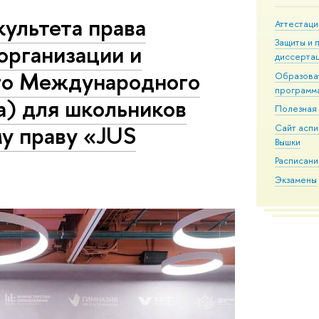
ультета права
Аттестаци
Защиты и 
организации и
диссерта
го Международного
Образова
программ
а) для школьников
Полезная
у праву «JUS
Сайт асп
Вышки
Расписани
Экзамены