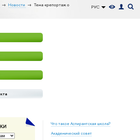
Новости
Тема «репортаж о
РУС
екта
Что такое Аспирантская школа?
ДКИ
Академический совет