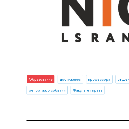
Образование
достижения
профессора
студе
репортаж о событии
Факультет права