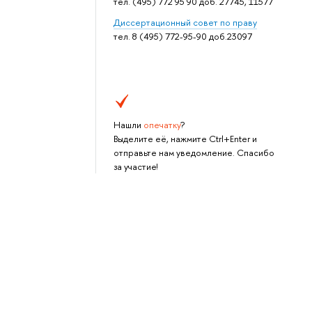
тел. (495) 772 95 90 доб. 27745, 11577
Дисcертационный совет по праву
тел. 8 (495) 772-95-90 доб.23097
Нашли
опечатку
?
Выделите её, нажмите Ctrl+Enter и
отправьте нам уведомление. Спасибо
за участие!