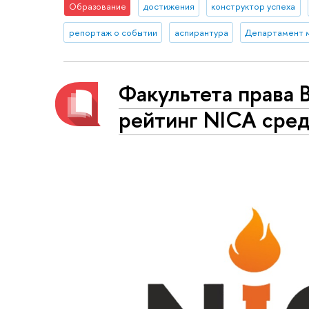
Образование
достижения
конструктор успеха
репортаж о событии
аспирантура
Департамент 
Факультета права 
рейтинг NICA сред