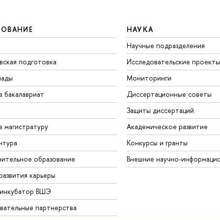
ЗОВАНИЕ
НАУКА
Научные подразделения
вская подготовка
Исследовательские проекты
иады
Мониторинги
в бакалавриат
Диссертационные советы
Защиты диссертаций
в магистратуру
Академическое развитие
нтура
Конкурсы и гранты
ительное образование
Внешние научно-информаци
развития карьеры
-инкубатор ВШЭ
вательные партнерства