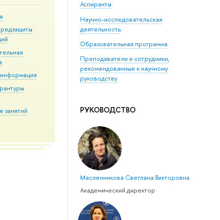
Аспиранты
я
Научно-исследовательская
деятельность
предзащиты
ций
Образовательная программа
тельная
Преподаватели и сотрудники,
а
рекомендованные к научному
 информация
руководству
ирантуры
РУКОВОДСТВО
е занятий
Масленникова Светлана Викторовна
Академический директор