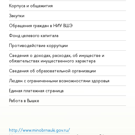
Корпуса и общежития
В
Закупки
П
Обращения граждан в НИУ ВШЭ
А
Фонд целевого капитала
Д
Противодействие коррупции
Ц
Сведения о доходах, расходах, об имуществе и
Б
обязательствах имущественного характера
О
Сведения об образовательной организации
О
Людям с ограниченными возможностями здоровья
Единая платежная страница
Работа в Вышке
http://www.minobrnauki.gov.ru/