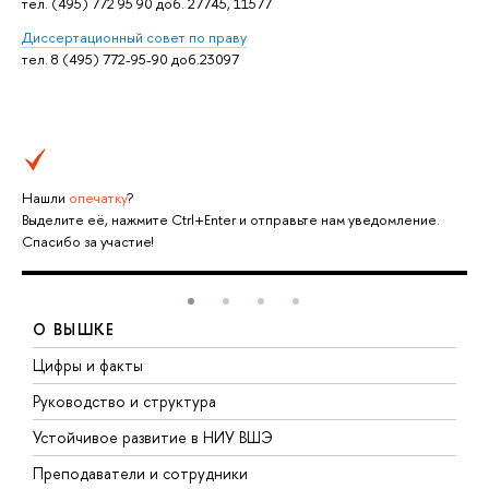
тел. (495) 772 95 90 доб. 27745, 11577
Дисcертационный совет по праву
тел. 8 (495) 772-95-90 доб.23097
Нашли
опечатку
?
Выделите её, нажмите Ctrl+Enter и отправьте нам уведомление.
Спасибо за участие!
О ВЫШКЕ
Цифры и факты
Л
Руководство и структура
Д
Устойчивое развитие в НИУ ВШЭ
О
Преподаватели и сотрудники
П